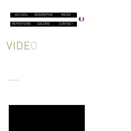
ACCUEIL
BIOGRAPHIE
MEDIA
REPERTOIRE
GALERIE
CONTACT
VIDE
O
"Dich teure Halle" -
Tannhaüser -
R.Wagner
"Musetta svaria sulla bocca viva" -
La
Bohème -
R.Loncavallo
Enregistrement live, concours
Kattenburg, Lausanne
Accompagné par Eric Cerantola